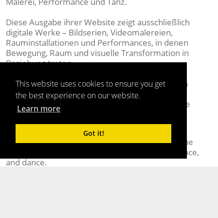
Malerei, Performance und Tanz.
Diese Ausgabe ihrer Website zeigt ausschließlich
digitale Werke – Bildserien, Videomalereien,
Rauminstallationen und Performances, in denen
Bewegung, Raum und visuelle Transformation in
Beziehung treten.
Im Mittelpunkt stehen die aktuellen Werkreihen
This website uses cookies to ensure you get
PARTS OF NOTHING und die Visuals der Neo
the best experience on our website.
Tango-Projekte, die digitale Malerei und bewegte
Learn more
Bilder in neue Zusammenhänge setzen.
[EN]
Got it!
Zara Gayk is a digital artist. Her work explores the
intersection between digital painting, performance,
and dance.
This edition of her website exclusively features
digital works—image series, video paintings, room
installations, and performances in which
movement, space, and visual transformation